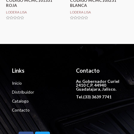
CODIGO MCMC101331
CODIGO MCMC105231
ROJA
BLANCA
LODERA LISA
LODERA LISA
Valorado
Valorado
en
en
0
0
de
de
5
5
Links
Contacto
Av. Gobernador Curiel
Inicio
2410 C.P. 44940
Guadalajara, Jalisco.
Distribuidor
Tel.(33) 3639 7741
Catalogo
Contacto