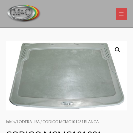
Inicio
/
LODERA LISA
/ CODIGO MCMC101231 BLANCA