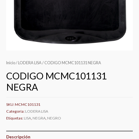
Inicio
/
LODERA LISA
/ CODIGO MCMC101131 NEGRA
CODIGO MCMC101131
NEGRA
SKU:
MCMC101131
Categoría:
LODERA LISA
Etiquetas:
LISA
,
NEGRA
,
NEGRO
Descripción