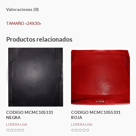
Valoraciones (0)
TAMAÑO »24X30»
Productos relacionados
CODIGO MCMC105131
CODIGO MCMC1055331
NEGRA
ROJA
LODERA LISA
LODERA LISA
Valorado
Valorado