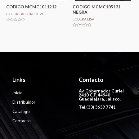
CODIGO MCMC1011212
CODIGO MCMC105131
NEGRA
COLORS ALTO RELIEVE
LODERA LISA
Valorado
en
Valorado
0
en
de
0
5
de
5
Links
Contacto
Av. Gobernador Curiel
Inicio
2410 C.P. 44940
Guadalajara, Jalisco.
Distribuidor
Tel.(33) 3639 7741
Catalogo
Contacto