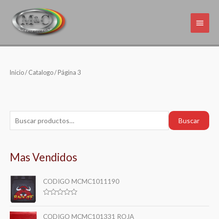
Inicio
/
Catalogo
/ Página 3
Buscar
Mas Vendidos
CODIGO MCMC1011190
V
a
l
CODIGO MCMC101331 ROJA